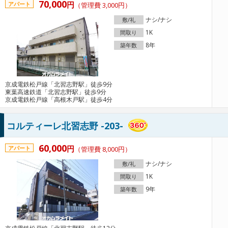
70,000
円
アパート
（管理費 3,000円）
ナシ/ナシ
敷/礼
1K
間取り
8年
築年数
京成電鉄松戸線「北習志野駅」徒歩9分
東葉高速鉄道「北習志野駅」徒歩9分
京成電鉄松戸線「高根木戸駅」徒歩4分
コルティーレ北習志野 -203-
60,000
円
アパート
（管理費 8,000円）
ナシ/ナシ
敷/礼
1K
間取り
9年
築年数