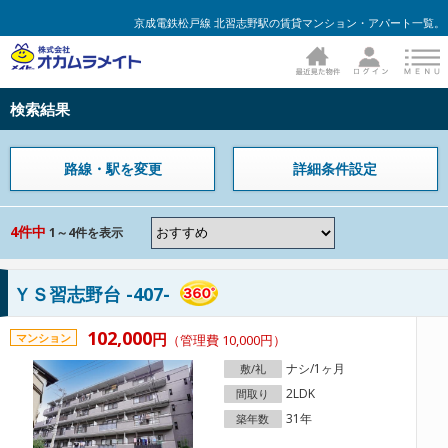
京成電鉄松戸線 北習志野駅の賃貸マンション・アパート一覧。
検索結果
路線・駅を変更
詳細条件設定
4件中
1～4件を表示
ＹＳ習志野台 -407-
102,000
円
マンション
（管理費 10,000円）
ナシ/1ヶ月
敷/礼
2LDK
間取り
31年
築年数