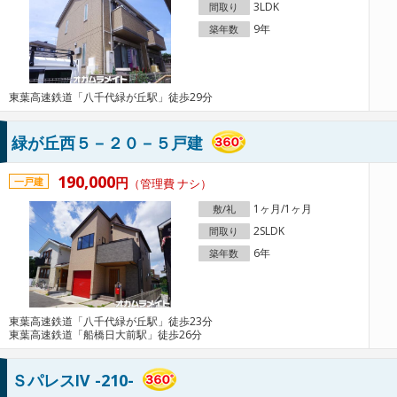
3LDK
間取り
9年
築年数
東葉高速鉄道「八千代緑が丘駅」徒歩29分
緑が丘西５－２０－５戸建
190,000
円
一戸建
（管理費 ナシ）
1ヶ月/1ヶ月
敷/礼
2SLDK
間取り
6年
築年数
東葉高速鉄道「八千代緑が丘駅」徒歩23分
東葉高速鉄道「船橋日大前駅」徒歩26分
ＳパレスⅣ -210-