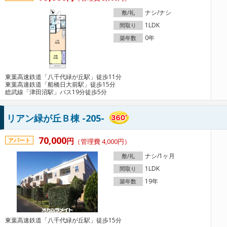
ナシ/ナシ
敷/礼
1LDK
間取り
0年
築年数
東葉高速鉄道「八千代緑が丘駅」徒歩11分
東葉高速鉄道「船橋日大前駅」徒歩15分
総武線「津田沼駅」バス19分徒歩5分
リアン緑が丘Ｂ棟 -205-
70,000
円
アパート
（管理費 4,000円）
ナシ/1ヶ月
敷/礼
1LDK
間取り
19年
築年数
東葉高速鉄道「八千代緑が丘駅」徒歩15分