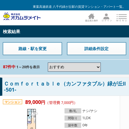
東葉高速鉄道 八千代緑が丘駅の賃貸マンション・アパート一覧。
検索結果
路線・駅を変更
詳細条件設定
87件中
1～20件を表示
Ｃｏｍｆｏｒｔａｂｌｅ（カンファタブル）緑が丘Ⅱ
-501-
89,000
円
マンション
（管理費 7,000円）
ナシ/ナシ
敷/礼
1LDK
間取り
0年
築年数