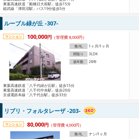
東葉高速鉄道「船橋日大前駅」徒歩15分
総武線「津田沼駅」バス19分徒歩5分
ルーブル緑が丘 -307-
100,000
円
マンション
（管理費 8,000円）
1ヶ月/1ヶ月
敷/礼
3LDK
間取り
28年
築年数
東葉高速鉄道「八千代緑が丘駅」徒歩15分
東葉高速鉄道「八千代中央駅」徒歩26分
京成電鉄本線「八千代台駅」徒歩33分
リブリ・フォルタレーザ -203-
80,000
円
マンション
（管理費 4,000円）
ナシ/1ヶ月
敷/礼