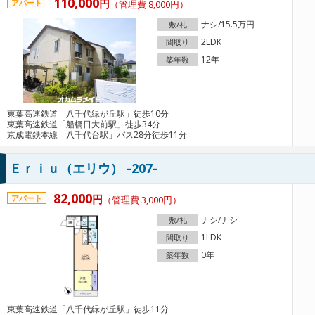
110,000
円
アパート
（管理費 8,000円）
ナシ/15.5万円
敷/礼
2LDK
間取り
12年
築年数
東葉高速鉄道「八千代緑が丘駅」徒歩10分
東葉高速鉄道「船橋日大前駅」徒歩34分
京成電鉄本線「八千代台駅」バス28分徒歩11分
Ｅｒｉｕ（エリウ） -207-
82,000
円
アパート
（管理費 3,000円）
ナシ/ナシ
敷/礼
1LDK
間取り
0年
築年数
東葉高速鉄道「八千代緑が丘駅」徒歩11分