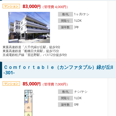
83,000
円
マンション
（管理費 4,000円）
1ヶ月/ナシ
敷/礼
1LDK
間取り
3年
築年数
東葉高速鉄道「八千代緑が丘駅」徒歩9分
東葉高速鉄道「船橋日大前駅」徒歩15分
京成電鉄松戸線「習志野駅」バス12分徒歩9分
Ｃｏｍｆｏｒｔａｂｌｅ（カンファタブル）緑が丘Ⅱ
-301-
85,000
円
マンション
（管理費 7,000円）
ナシ/ナシ
敷/礼
1LDK
間取り
0年
築年数