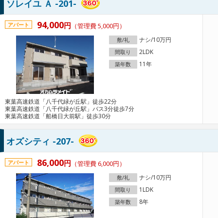
ソレイユ Ａ -201-
94,000
円
アパート
（管理費 5,000円）
ナシ/10万円
敷/礼
2LDK
間取り
11年
築年数
東葉高速鉄道「八千代緑が丘駅」徒歩22分
東葉高速鉄道「八千代緑が丘駅」バス3分徒歩7分
東葉高速鉄道「船橋日大前駅」徒歩30分
オズシティ -207-
86,000
円
アパート
（管理費 6,000円）
ナシ/10万円
敷/礼
1LDK
間取り
8年
築年数