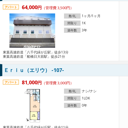
64,000
円
アパート
（管理費 3,500円）
1ヶ月/1ヶ月
敷/礼
1K
間取り
3年
築年数
東葉高速鉄道「八千代緑が丘駅」徒歩13分
東葉高速鉄道「船橋日大前駅」徒歩21分
Ｅｒｉｕ（エリウ） -107-
81,000
円
アパート
（管理費 3,000円）
ナシ/ナシ
敷/礼
1LDK
間取り
0年
築年数
東葉高速鉄道「八千代緑が丘駅」徒歩11分