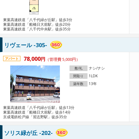
東葉高速鉄道「八千代緑が丘駅」徒歩3分
東葉高速鉄道「船橋日大前駅」徒歩20分
東葉高速鉄道「八千代中央駅」徒歩35分
リヴェール -305-
78,000
円
アパート
（管理費 5,000円）
ナシ/ナシ
敷/礼
1LDK
間取り
13年
築年数
東葉高速鉄道「八千代緑が丘駅」徒歩13分
東葉高速鉄道「船橋日大前駅」徒歩14分
京成電鉄松戸線「習志野駅」徒歩35分
ソリス緑が丘 -202-