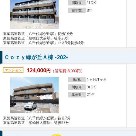
1LDK
間取り
8年
築年数
東葉高速鉄道「八千代緑が丘駅」徒歩16分
東葉高速鉄道「船橋日大前駅」徒歩20分
東葉高速鉄道「八千代緑が丘駅」バス3分徒歩4分
Ｃｏｚｙ緑が丘Ａ棟 -202-
124,000
円
マンション
（管理費 8,000円）
1ヶ月/1ヶ月
敷/礼
3LDK
間取り
21年
築年数
東葉高速鉄道「八千代緑が丘駅」徒歩7分
東葉高速鉄道「船橋日大前駅」徒歩27分