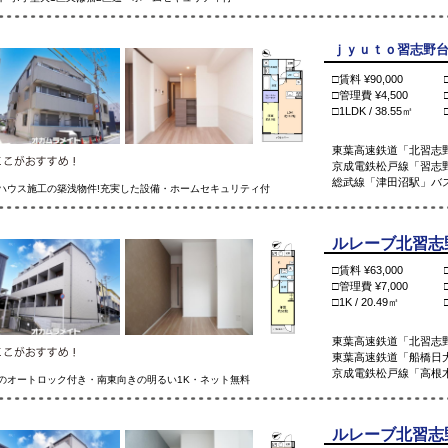
ｊｙｕｔｏ習志野台Ⅱ 
□賃料 ¥90,000
□管理費 ¥4,500
□1LDK / 38.55㎡
東葉高速鉄道「北習志野
京成電鉄松戸線「習志
総武線「津田沼駅」バス
ハウス施工の築浅物件!充実した設備・ホームセキュリティ付
ルレーブ北習志野 
□賃料 ¥63,000
□管理費 ¥7,000
□1K / 20.49㎡
東葉高速鉄道「北習志野
東葉高速鉄道「船橋日大
京成電鉄松戸線「高根木
のオートロック付き・南東向きの明るい1K・ネット無料
ルレーブ北習志野 