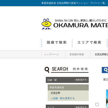
東葉高速鉄道 北習志野駅の賃貸マンション・アパート一覧。
路線で検索
エリアで検索
トップページ
賃貸物件検索
北習志野駅
SERCH 物件検索
並
沿線・駅
（複数選択可）
東葉高速鉄道
北習志野
→
沿線・駅を変更する
エリア
（複数選択可）