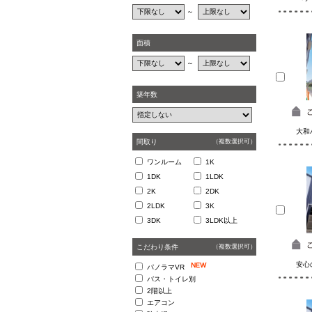
～
面積
～
築年数
大和
間取り
（複数選択可）
ワンルーム
1K
1DK
1LDK
2K
2DK
2LDK
3K
3DK
3LDK以上
こだわり条件
（複数選択可）
安心
パノラマVR
バス・トイレ別
2階以上
エアコン