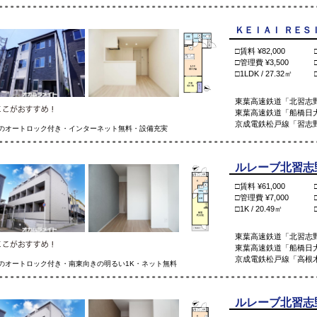
ＫＥＩＡＩ ＲＥＳＩ
□賃料 ¥82,000
□管理費 ¥3,500
□1LDK / 27.32㎡
東葉高速鉄道「北習志
東葉高速鉄道「船橋日大
京成電鉄松戸線「習志野
のオートロック付き・インターネット無料・設備充実
ルレーブ北習志野 
□賃料 ¥61,000
□管理費 ¥7,000
□1K / 20.49㎡
東葉高速鉄道「北習志野
東葉高速鉄道「船橋日大
京成電鉄松戸線「高根木
のオートロック付き・南東向きの明るい1K・ネット無料
ルレーブ北習志野 