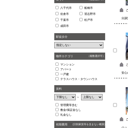
八千代市
船橋市
佐倉市
習志野市
分譲
千葉市
松戸市
成田市
駅徒歩分
物件カテゴリ
（複数選択可）
マンション
アパート
安心
一戸建
テラスハウス・タウンハウス
賃料
～
管理費等含む
敷金/保証金なし
礼金なし
初期費用
(日割家賃等を含まない概算)
ペッ