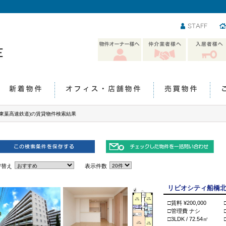
スタッフ
物件オーナー様
仲介業者様へ
入居者様へ
へ
新着物件
オフィス・店舗物件
売買物件
(東葉高速鉄道)の賃貸物件検索結果
び替え
表示件数
リビオシティ船橋北習
□賃料 ¥200,000
□管理費 ナシ
□3LDK / 72.54㎡