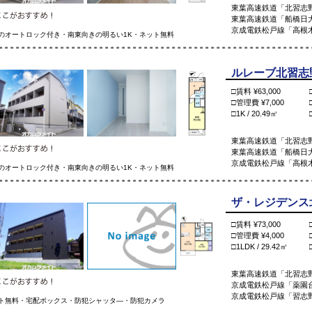
東葉高速鉄道「北習志野
東葉高速鉄道「船橋日大
京成電鉄松戸線「高根木
のオートロック付き・南東向きの明るい1K・ネット無料
ルレーブ北習志野 
□賃料 ¥63,000
□管理費 ¥7,000
□1K / 20.49㎡
東葉高速鉄道「北習志野
東葉高速鉄道「船橋日大
京成電鉄松戸線「高根木
のオートロック付き・南東向きの明るい1K・ネット無料
ザ・レジデンス北習
□賃料 ¥73,000
□管理費 ¥4,000
□1LDK / 29.42㎡
東葉高速鉄道「北習志野
京成電鉄松戸線「薬園台
京成電鉄松戸線「習志野
ト無料・宅配ボックス・防犯シャッタ―・防犯カメラ