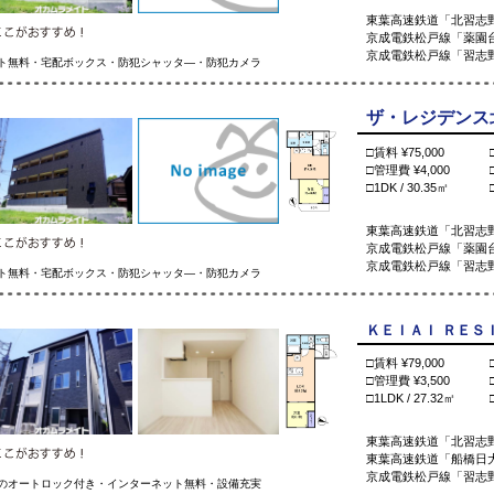
東葉高速鉄道「北習志野
京成電鉄松戸線「薬園台
京成電鉄松戸線「習志野
ト無料・宅配ボックス・防犯シャッタ―・防犯カメラ
ザ・レジデンス北習
□賃料 ¥75,000
□管理費 ¥4,000
□1DK / 30.35㎡
東葉高速鉄道「北習志野
京成電鉄松戸線「薬園台
京成電鉄松戸線「習志野
ト無料・宅配ボックス・防犯シャッタ―・防犯カメラ
ＫＥＩＡＩ ＲＥＳＩ
□賃料 ¥79,000
□管理費 ¥3,500
□1LDK / 27.32㎡
東葉高速鉄道「北習志
東葉高速鉄道「船橋日大
京成電鉄松戸線「習志野
のオートロック付き・インターネット無料・設備充実