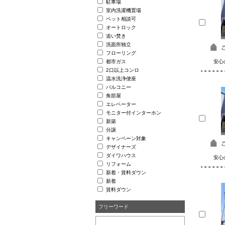
駐車場
室内洗濯機置場
ペット相談可
オートロック
追い焚き
洗面所独立
フローリング
都市ガス
安心
2口以上コンロ
温水洗浄便座
バルコニー
角部屋
エレベーター
モニター付インターホン
新築
分譲
キャンペーン対象
デザイナーズ
ダイワハウス
安心
リフォーム
新着・賃料ダウン
新着
賃料ダウン
フリーワード