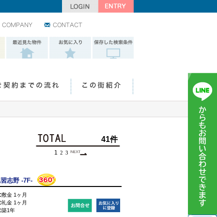
会社情報
お問い合わせ
最近見た物件
お気に入り
保存した検索条
件
ご契約までの流れ
この街紹介
41件
1
2
3
Next
志野 -7F-
□敷金 1ヶ月
□礼金 1ヶ月
□築1年