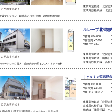
東葉高速鉄道「北習志
京成電鉄松戸線「北習
賃貸マンション・駅徒歩2分の好立地・2路線利用可能
ルレーブ北習志野 
□賃料 ¥64,000
□管理費 ¥7,000
□1K / 20.49㎡
東葉高速鉄道「北習志野
東葉高速鉄道「船橋日大
京成電鉄松戸線「高根木
のオートロック付き・南東向きの明るい1K・ネット無料
ｊｙｕｔｏ習志野台Ⅱ 
□賃料 ¥91,000
□管理費 ¥4,500
□1LDK / 33.61㎡
東葉高速鉄道「北習志野
京成電鉄松戸線「習志
総武線「津田沼駅」バス
ト可!小型犬1匹又は猫2匹迄・ホームセキュリティ付