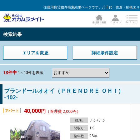
住居用賃貸物件検索結果ページです。八千代・佐倉・船橋エリア
検索結果
エリアを変更
詳細条件設定
13件中
1～13件を表示
プランドールオオイ（ＰＲＥＮＤＲＥ ＯＨＩ）
-102-
40,000
円
アパート
（管理費 2,000円）
ナシ/ナシ
敷/礼
1K
間取り
28年
築年数