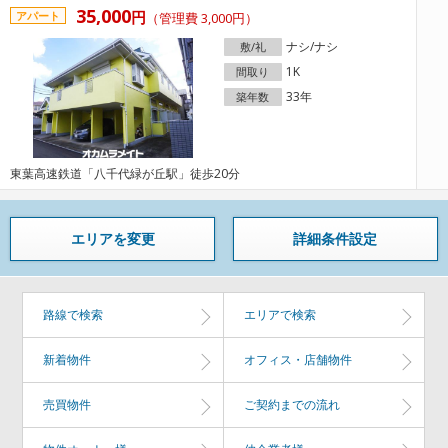
35,000
円
アパート
（管理費 3,000円）
ナシ/ナシ
敷/礼
1K
間取り
33年
築年数
東葉高速鉄道「八千代緑が丘駅」徒歩20分
エリアを変更
詳細条件設定
路線で検索
エリアで検索
新着物件
オフィス・店舗物件
売買物件
ご契約までの流れ