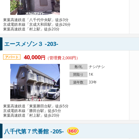
東葉高速鉄道「八千代中央駅」徒歩3分
京成電鉄本線「京成大和田駅」徒歩26分
東葉高速鉄道「村上駅」徒歩20分
エースメゾン３ -203-
40,000
円
アパート
（管理費 2,000円）
ナシ/ナシ
敷/礼
1K
間取り
33年
築年数
東葉高速鉄道「東葉勝田台駅」徒歩5分
京成電鉄本線「勝田台駅」徒歩5分
東葉高速鉄道「村上駅」徒歩20分
八千代第７弐番館 -205-