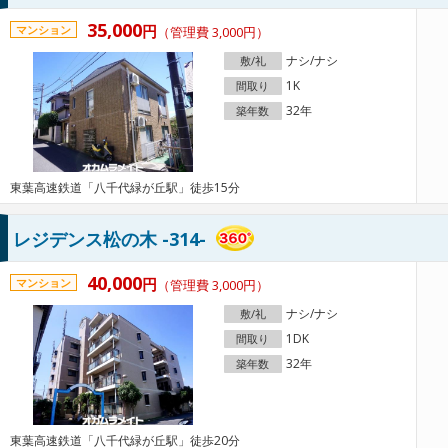
35,000
円
マンション
（管理費 3,000円）
ナシ/ナシ
敷/礼
1K
間取り
32年
築年数
東葉高速鉄道「八千代緑が丘駅」徒歩15分
レジデンス松の木 -314-
40,000
円
マンション
（管理費 3,000円）
ナシ/ナシ
敷/礼
1DK
間取り
32年
築年数
東葉高速鉄道「八千代緑が丘駅」徒歩20分