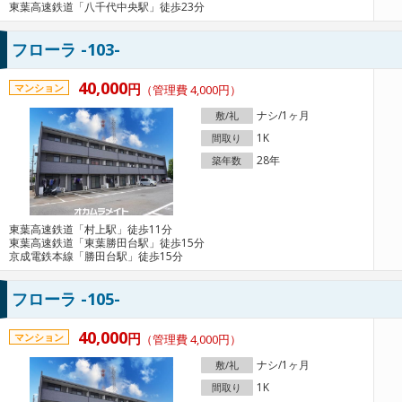
東葉高速鉄道「八千代中央駅」徒歩23分
フローラ -103-
40,000
円
マンション
（管理費 4,000円）
ナシ/1ヶ月
敷/礼
1K
間取り
28年
築年数
東葉高速鉄道「村上駅」徒歩11分
東葉高速鉄道「東葉勝田台駅」徒歩15分
京成電鉄本線「勝田台駅」徒歩15分
フローラ -105-
40,000
円
マンション
（管理費 4,000円）
ナシ/1ヶ月
敷/礼
1K
間取り