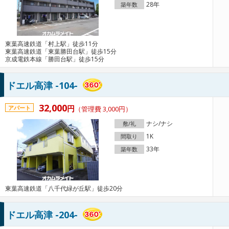
28年
築年数
東葉高速鉄道「村上駅」徒歩11分
東葉高速鉄道「東葉勝田台駅」徒歩15分
京成電鉄本線「勝田台駅」徒歩15分
ドエル高津 -104-
32,000
円
アパート
（管理費 3,000円）
ナシ/ナシ
敷/礼
1K
間取り
33年
築年数
東葉高速鉄道「八千代緑が丘駅」徒歩20分
ドエル高津 -204-