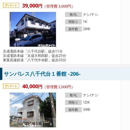
39,000
円
アパート
（管理費 3,000円）
ナシ/ナシ
敷/礼
1K
間取り
28年
築年数
京成電鉄本線「八千代台駅」徒歩11分
京成電鉄本線「京成大和田駅」徒歩25分
東葉高速鉄道「八千代中央駅」徒歩33分
サンパレス八千代台１番館 -206-
40,000
円
アパート
（管理費 2,000円）
ナシ/ナシ
敷/礼
1DK
間取り
39年
築年数