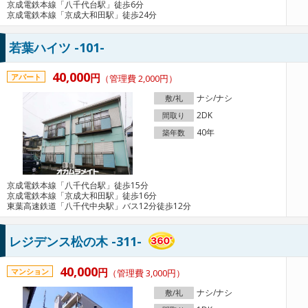
京成電鉄本線「八千代台駅」徒歩6分
京成電鉄本線「京成大和田駅」徒歩24分
若葉ハイツ -101-
40,000
円
アパート
（管理費 2,000円）
ナシ/ナシ
敷/礼
2DK
間取り
40年
築年数
京成電鉄本線「八千代台駅」徒歩15分
京成電鉄本線「京成大和田駅」徒歩16分
東葉高速鉄道「八千代中央駅」バス12分徒歩12分
レジデンス松の木 -311-
40,000
円
マンション
（管理費 3,000円）
ナシ/ナシ
敷/礼