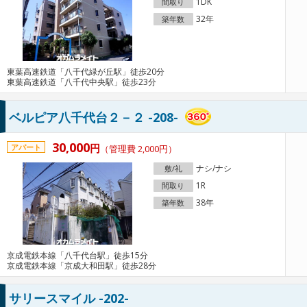
1DK
間取り
32年
築年数
東葉高速鉄道「八千代緑が丘駅」徒歩20分
東葉高速鉄道「八千代中央駅」徒歩23分
ベルピア八千代台２－２ -208-
30,000
円
アパート
（管理費 2,000円）
ナシ/ナシ
敷/礼
1R
間取り
38年
築年数
京成電鉄本線「八千代台駅」徒歩15分
京成電鉄本線「京成大和田駅」徒歩28分
サリースマイル -202-