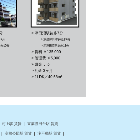
分
> 津田沼駅徒歩7分
歩9分
> 京成津田沼駅徒歩9分
歩15分
> 新津田沼駅徒歩11分
> 賃料 ￥135,000-
> 管理費 ￥5,000
> 敷金 ナシ
> 礼金 3ヶ月
> 1LDK／40.58m²
村上駅 賃貸
東葉勝田台駅 賃貸
高根公団駅 賃貸
滝不動駅 賃貸