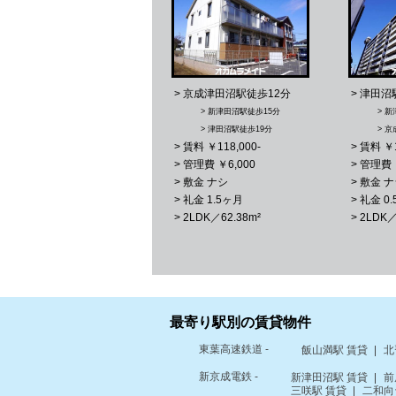
> 京成津田沼駅徒歩12分
> 津田沼
> 新津田沼駅徒歩15分
> 
> 津田沼駅徒歩19分
> 
> 賃料 ￥118,000-
> 賃料 ￥1
> 管理費 ￥6,000
> 管理費 
> 敷金 ナシ
> 敷金 
> 礼金 1.5ヶ月
> 礼金 0
> 2LDK／62.38m²
> 2LDK／
最寄り駅別の賃貸物件
東葉高速鉄道 -
飯山満駅 賃貸
北
新京成電鉄 -
新津田沼駅 賃貸
前
三咲駅 賃貸
二和向