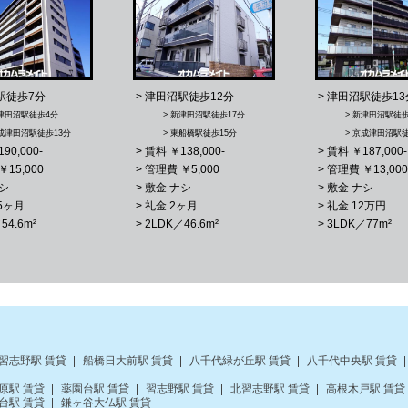
駅徒歩7分
> 津田沼駅徒歩12分
> 津田沼駅徒歩13
新津田沼駅徒歩4分
> 新津田沼駅徒歩17分
> 新津田沼駅徒
京成津田沼駅徒歩13分
> 東船橋駅徒歩15分
> 京成津田沼駅徒
90,000-
> 賃料 ￥138,000-
> 賃料 ￥187,000-
￥15,000
> 管理費 ￥5,000
> 管理費 ￥13,000
ナシ
> 敷金 ナシ
> 敷金 ナシ
.5ヶ月
> 礼金 2ヶ月
> 礼金 12万円
54.6m²
> 2LDK／46.6m²
> 3LDK／77m²
習志野駅 賃貸
船橋日大前駅 賃貸
八千代緑が丘駅 賃貸
八千代中央駅 賃貸
原駅 賃貸
薬園台駅 賃貸
習志野駅 賃貸
北習志野駅 賃貸
高根木戸駅 賃貸
台駅 賃貸
鎌ヶ谷大仏駅 賃貸