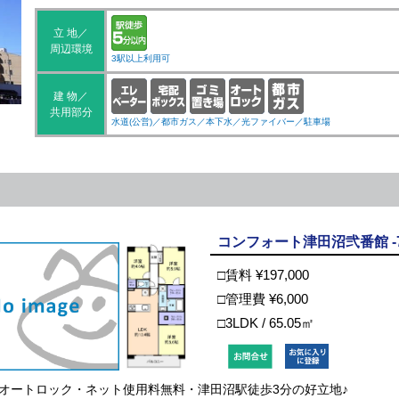
立 地／
周辺環境
駅徒歩
3駅以上利用可
5分以
内
建 物／
共用部分
エレベ
宅配ボ
敷地内
オート
都市ガ
水道(公営)／都市ガス／本下水／光ファイバー／駐車場
ーター
ックス
ごみ置
ロック
ス
き場
入居募集中の部屋
コンフォート津田沼弐番館 -7
□賃料 ¥197,000
□管理費 ¥6,000
□3LDK / 65.05㎡
オートロック・ネット使用料無料・津田沼駅徒歩3分の好立地♪