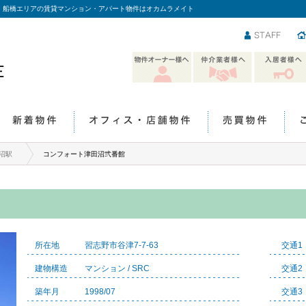
・船橋エリアの賃貸マンション・アパート物件はオカムラメイト
スタッフ
物件オーナー様
仲介業者様へ
入居者様へ
へ
新着物件
オフィス・店舗物件
売買物件
沼駅
コンフォート津田沼弐番館
所在地
習志野市谷津7-7-63
交通1
建物構造
マンション / SRC
交通2
築年月
1998/07
交通3