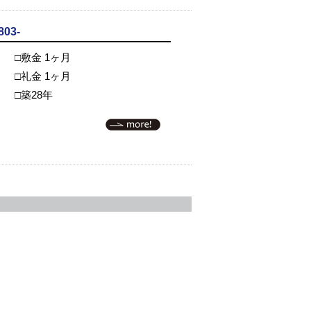
03-
□敷金 1ヶ月
□礼金 1ヶ月
□築28年