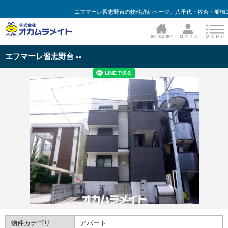
エフマーレ習志野台の物件詳細ページ。八千代・佐倉・船橋
エフマーレ習志野台 --
物件カテゴリ
アパート