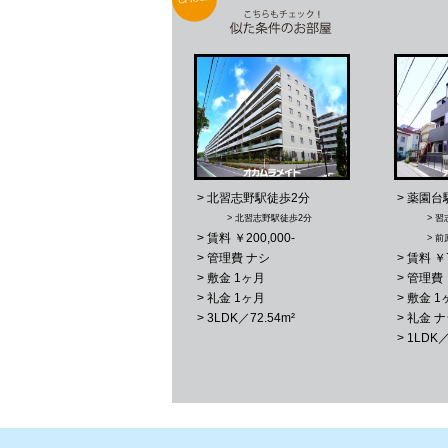
> 北習志野駅徒歩2分
> 薬園台
> 北習志野駅徒歩2分
> 
> 賃料 ￥200,000-
> 
> 管理費 ナシ
> 賃料 ￥7
> 敷金 1ヶ月
> 管理費 
> 礼金 1ヶ月
> 敷金 1
> 3LDK／72.54m²
> 礼金 
> 1LDK／