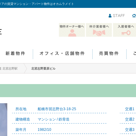
リアの賃貸マンション・アパート物件はオカムラメイト
スタッフ
物件オーナー様
仲介業者様へ
入居者様へ
へ
新着物件
オフィス・店舗物件
売買物件
道 北習志野駅
北習志野栗原ビル
所在地
船橋市習志野台3-18-25
交通1
建物構造
マンション / 鉄骨造
交通2
築年月
1982/10
交通3